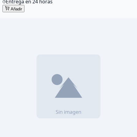
Entrega en
24
hora
s
Añadir
Has visto todos los productos (
1
)
Av. Monforte de Lemos 103 Lateral (Frente Plaza
Mondariz 2) · 28029 Madrid
info@quickhard.com
91 294 51 05
WhatsApp
Tienda
Todos los productos
Configurador de PC