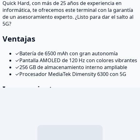
Quick Hard, con más de 25 años de experiencia en
informática, te ofrecemos este terminal con la garantía
de un asesoramiento experto. ¿Listo para dar el salto al
5G?
Ventajas
✓
Batería de 6500 mAh con gran autonomía
✓
Pantalla AMOLED de 120 Hz con colores vibrantes
✓
256 GB de almacenamiento interno ampliable
✓
Procesador MediaTek Dimensity 6300 con 5G
Inconvenientes
✗
No tiene resistencia al agua certificada
✗
Sin conector jack de auriculares
¿Para quién es?