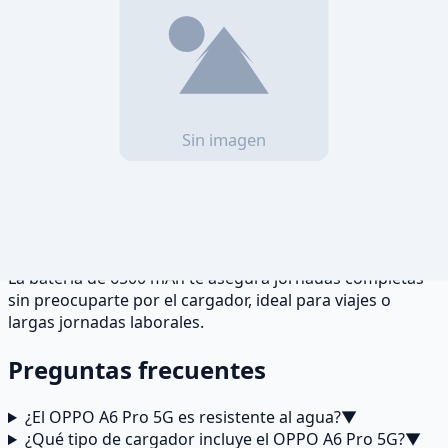
Usuario multitarea
Con 8 GB de RAM y RAM virtual de hasta 8 GB
adicionales, puedes alternar entre apps, redes sociales y
juegos sin ralentizaciones.
Amante del contenido multimedia
La pantalla AMOLED de 120 Hz y 1.07 billones de colores
ofrece colores vibrantes y movimiento fluido para ver
películas y series.
Profesional en movilidad
La batería de 6500 mAh te asegura jornadas completas
sin preocuparte por el cargador, ideal para viajes o
largas jornadas laborales.
Preguntas frecuentes
¿El OPPO A6 Pro 5G es resistente al agua?
▼
¿Qué tipo de cargador incluye el OPPO A6 Pro 5G?
▼