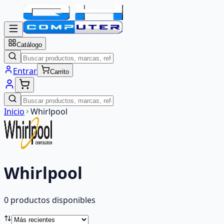
Catálogo
Entrar
Carrito
Inicio
Whirlpool
Whirlpool
0
producto
s
disponibles