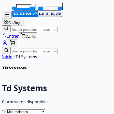
Catálogo
Entrar
Carrito
Inicio
Td Systems
Td Systems
0
producto
s
disponibles