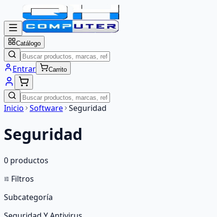
Catálogo
Entrar
Carrito
Inicio
Software
Seguridad
Seguridad
0
producto
s
Filtros
Subcategoría
Seguridad Y Antivirus