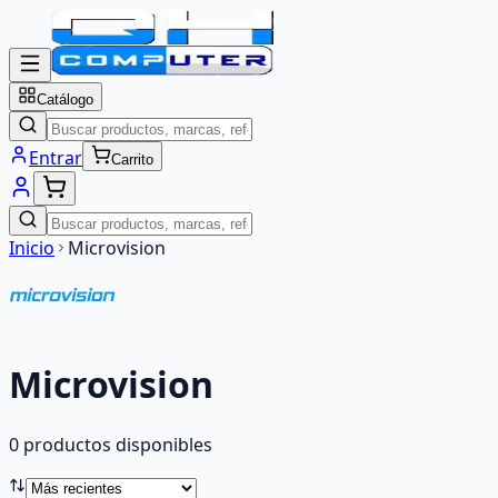
Catálogo
Entrar
Carrito
Inicio
Microvision
Microvision
0
producto
s
disponibles