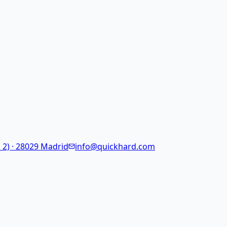
 2) · 28029 Madrid
info@quickhard.com