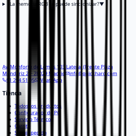
¿La memoria RGB se puede sincronizar?
▼
Av. Monforte de Lemos 103 Lateral (Frente Plaza
Mondariz 2) · 28029 Madrid
info@quickhard.com
91 294 51 05
WhatsApp
Tienda
Todos los productos
Configurador de PC
Servicio Técnico
Carrito
Seguir pedido