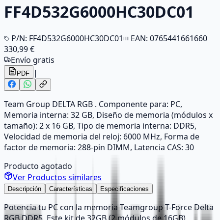
FF4D532G6000HC30DC01
P/N:
FF4D532G6000HC30DC01
EAN:
0765441661660
330,99 €
Envío gratis
|
PDF
Team Group DELTA RGB . Componente para: PC,
Memoria interna: 32 GB, Diseño de memoria (módulos x
tamaño): 2 x 16 GB, Tipo de memoria interna: DDR5,
Velocidad de memoria del reloj: 6000 MHz, Forma de
factor de memoria: 288-pin DIMM, Latencia CAS: 30
Producto agotado
Ver Productos similares
Descripción
Características
Especificaciones
Potencia tu PC con la memoria Teamgroup T-Force Delta
RGB DDR5. Este kit de 32GB (2 módulos de 16GB)