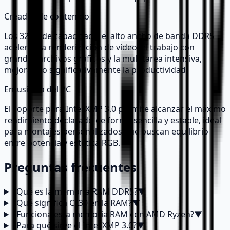
Creador de contenido
Los 32GB de capacidad y el alto ancho de banda DDR5
aceleran la renderización de vídeo, el trabajo con
grandes archivos gráficos y la multitarea intensiva,
mejorando significativamente la productividad.
Entusiasta del PC
El soporte para Intel XMP 3.0 permite alcanzar el máximo
rendimiento declarado de forma sencilla y estable, ideal
para montajes personalizados que buscan equilibrio
entre potencia y estética RGB.
Preguntas frecuentes
¿Qué es la memoria RAM DDR5?
▼
¿Qué significa CL30 en la RAM?
▼
¿Funciona esta memoria RAM con AMD Ryzen?
▼
¿Para qué sirve el Intel XMP 3.0?
▼