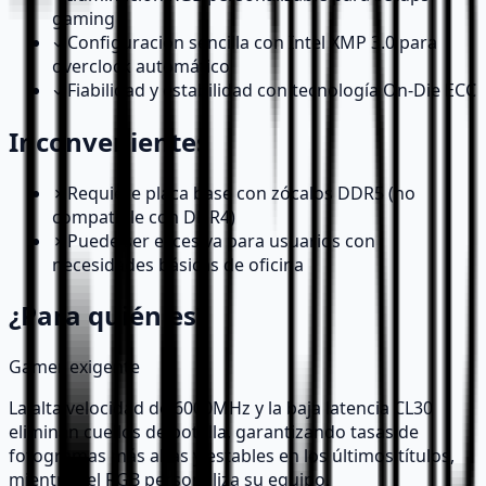
gaming
✓
Configuración sencilla con Intel XMP 3.0 para
overclock automático
✓
Fiabilidad y estabilidad con tecnología On-Die ECC
Inconvenientes
✗
Requiere placa base con zócalos DDR5 (no
compatible con DDR4)
✗
Puede ser excesiva para usuarios con
necesidades básicas de oficina
¿Para quién es?
Gamer exigente
La alta velocidad de 6000MHz y la baja latencia CL30
eliminan cuellos de botella, garantizando tasas de
fotogramas más altas y estables en los últimos títulos,
mientras el RGB personaliza su equipo.