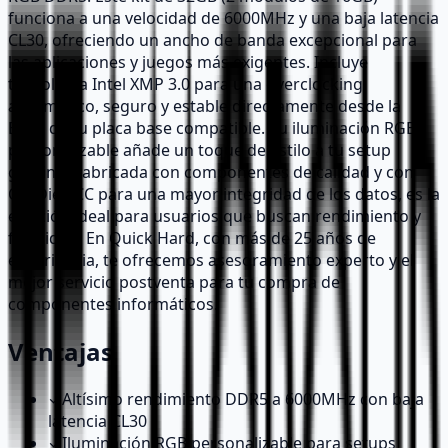
funciona a una velocidad de 6000MHz y una baja latencia
CL30, ofreciendo un ancho de banda excepcional para
las aplicaciones y juegos más exigentes. Incluye
tecnología Intel XMP 3.0 para una overclocking
automático, seguro y estable directamente desde la
BIOS de tu placa base compatible. Su iluminación RGB
personalizable añade un toque de estilo a tu setup
gaming. Fabricada con componentes de calidad y con
On-Die ECC para una mayor integridad de los datos, es la
elección ideal para usuarios que buscan rendimiento y
fiabilidad. En Quick Hard, con más de 25 años de
experiencia, te ofrecemos asesoramiento experto y el
mejor servicio postventa para tu compra de
componentes informáticos.
Ventajas
✓
Altísimo rendimiento DDR5 a 6000MHz con baja
latencia CL30
✓
Iluminación RGB personalizable para setups