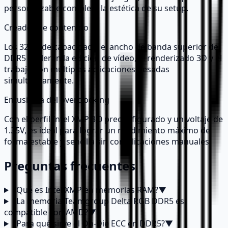
personalizable completa la estética de su setup.
Creador de contenido
Los 32GB de capacidad y el ancho de banda superior de
DDR5 aceleran la edición de vídeo, el renderizado 3D y el
trabajo con múltiples aplicaciones pesadas
simultáneamente.
Entusiasta del overclocking
Con el perfil Intel XMP 3.0 preconfigurado y un voltaje de
1.35V, es ideal para lograr un rendimiento máximo de
forma estable y sencilla sin complicaciones manuales.
Preguntas frecuentes
¿Qué es Intel XMP en memorias RAM?
▼
¿La memoria Teamgroup Delta RGB DDR5 es
compatible con AMD?
▼
¿Para qué sirve el On-Die ECC en DDR5?
▼