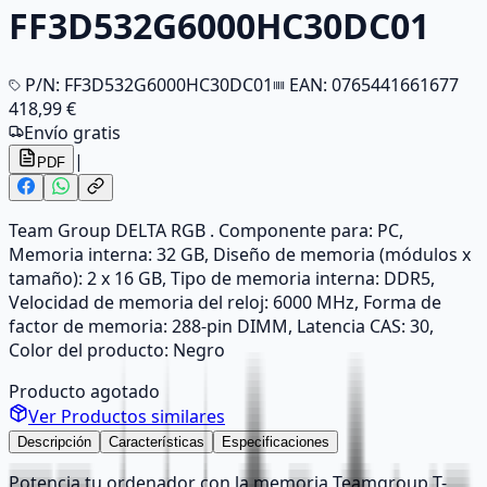
FF3D532G6000HC30DC01
P/N:
FF3D532G6000HC30DC01
EAN:
0765441661677
418,99 €
Envío gratis
|
PDF
Team Group DELTA RGB . Componente para: PC,
Memoria interna: 32 GB, Diseño de memoria (módulos x
tamaño): 2 x 16 GB, Tipo de memoria interna: DDR5,
Velocidad de memoria del reloj: 6000 MHz, Forma de
factor de memoria: 288-pin DIMM, Latencia CAS: 30,
Color del producto: Negro
Producto agotado
Ver Productos similares
Descripción
Características
Especificaciones
Potencia tu ordenador con la memoria Teamgroup T-