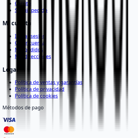
Carrito
Seguir pedido
Mi cuenta
Iniciar sesión
Crear cuenta
Mis pedidos
Mis direcciones
Legal
Política de ventas y garantías
Política de privacidad
Política de cookies
Métodos de pago