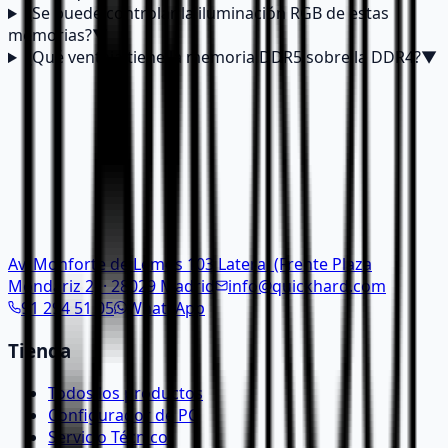
¿Se puede controlar la iluminación RGB de estas
memorias?
▼
¿Qué ventaja tiene la memoria DDR5 sobre la DDR4?
▼
Av. Monforte de Lemos 103 Lateral (Frente Plaza
Mondariz 2) · 28029 Madrid
info@quickhard.com
91 294 51 05
WhatsApp
Tienda
Todos los productos
Configurador de PC
Servicio Técnico