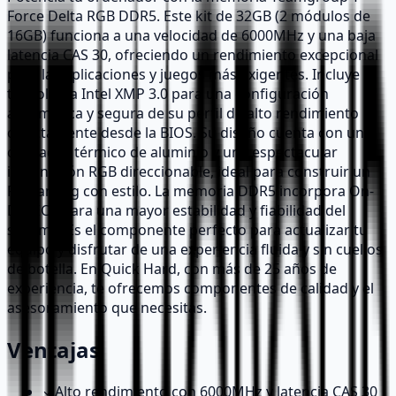
Force Delta RGB DDR5. Este kit de 32GB (2 módulos de
16GB) funciona a una velocidad de 6000MHz y una baja
latencia CAS 30, ofreciendo un rendimiento excepcional
para las aplicaciones y juegos más exigentes. Incluye la
tecnología Intel XMP 3.0 para una configuración
automática y segura de su perfil de alto rendimiento
directamente desde la BIOS. Su diseño cuenta con un
disipador térmico de aluminio y una espectacular
iluminación RGB direccionable, ideal para construir un
PC gaming con estilo. La memoria DDR5 incorpora On-
Die ECC para una mayor estabilidad y fiabilidad del
sistema. Es el componente perfecto para actualizar tu
equipo y disfrutar de una experiencia fluida y sin cuellos
de botella. En Quick Hard, con más de 25 años de
experiencia, te ofrecemos componentes de calidad y el
asesoramiento que necesitas.
Ventajas
✓
Alto rendimiento con 6000MHz y latencia CAS 30