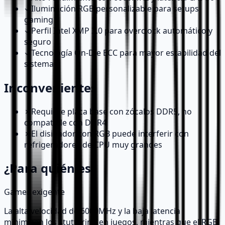
✓
Iluminación RGB personalizable para setups
gaming
✓
Perfil Intel XMP 3.0 para overclock automático y
seguro
✓
Tecnología On-Die ECC para mayor estabilidad del
sistema
Inconvenientes
✗
Requiere placa base con zócalos DDR5, no
compatible con DDR4
✗
El disipador con RGB puede interferir con
refrigeradores de CPU muy grandes
¿Para quién es?
Gamer exigente
La alta velocidad de 6000MHz y la baja latencia
minimizan los stuttering en juegos, mientras que el RGB