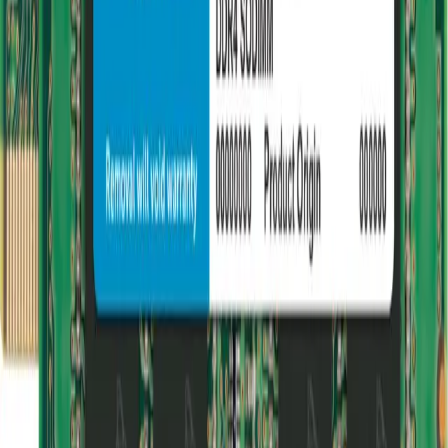
Av. Monforte de Lemos 103 Lateral (Frente Plaza
Mondariz 2) · 28029 Madrid
info@quickhard.com
91 294 51 05
WhatsApp
Tienda
Todos los productos
Configurador de PC
Servicio Técnico
Carrito
Seguir pedido
Mi cuenta
Iniciar sesión
Crear cuenta
Mis pedidos
Mis direcciones