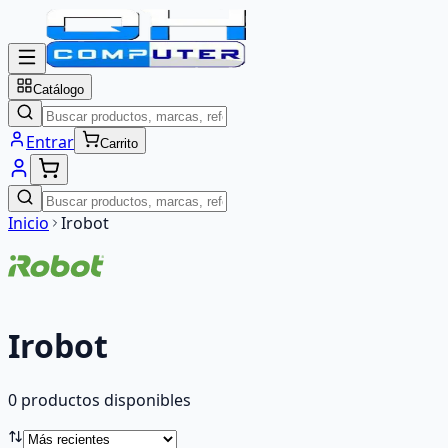
Catálogo
Entrar
Carrito
Inicio
Irobot
Irobot
0
producto
s
disponibles