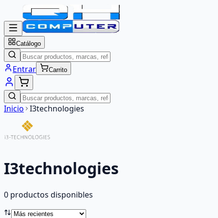
Catálogo
Entrar
Carrito
Inicio
I3technologies
I3technologies
0
producto
s
disponibles