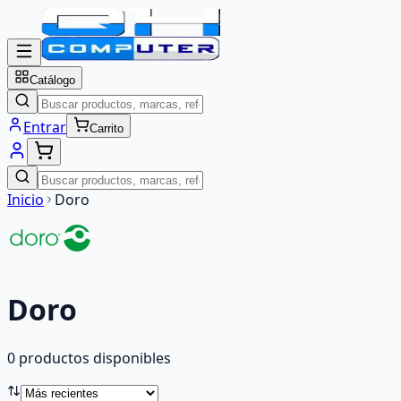
Catálogo
Entrar
Carrito
Inicio
Doro
Doro
0
producto
s
disponibles