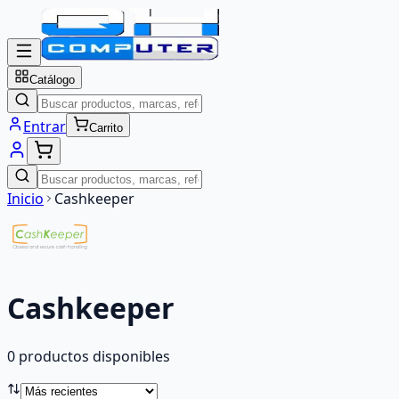
Catálogo
Entrar
Carrito
Inicio
Cashkeeper
Cashkeeper
0
producto
s
disponibles