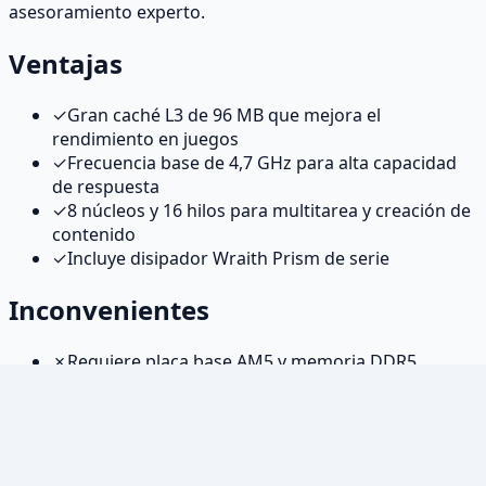
asesoramiento experto.
Ventajas
✓
Gran caché L3 de 96 MB que mejora el
rendimiento en juegos
✓
Frecuencia base de 4,7 GHz para alta capacidad
de respuesta
✓
8 núcleos y 16 hilos para multitarea y creación de
contenido
✓
Incluye disipador Wraith Prism de serie
Inconvenientes
✗
Requiere placa base AM5 y memoria DDR5,
inversión inicial alta
✗
El disipador incluido puede quedarse corto para
cargas sostenidas extremas
¿Para quién es?