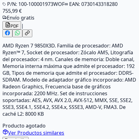
P/N:
100-100001973WOF
EAN:
0730143318280
755,99 €
Envío gratis
|
PDF
AMD Ryzen 7 9850X3D. Familia de procesador: AMD
Ryzen™ 7, Socket de procesador: Zócalo AM5, Litografía
del procesador: 4 nm. Canales de memoria: Doble canal,
Memoria interna máxima que admite el procesador: 192
GB, Tipos de memoria que admite el procesador: DDR5-
SDRAM. Modelo de adaptador gráfico incorporado: AMD
Radeon Graphics, Frecuencia base de gráficos
incorporada: 2200 MHz. Set de instrucciones
soportadas: AES, AVX, AVX 2.0, AVX-512, MMX, SSE, SSE2,
SSE3, SSE4.1, SSE4.2, SSE4.x, SSSE3, AMD-V, FMA3. De
caché L2: 8000 KB
Producto agotado
Ver Productos similares