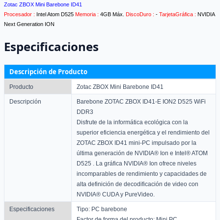
Zotac ZBOX Mini Barebone ID41
Procesador :
Intel Atom D525
Memoria :
4GB Máx.
DiscoDuro :
-
TarjetaGráfica :
NVIDIA
Next Generation ION
Especificaciones
Descripción de Producto
Producto
Zotac ZBOX Mini Barebone ID41
Descripción
Barebone ZOTAC ZBOX ID41-E ION2 D525 WiFi
DDR3
Disfrute de la informática ecológica con la
superior eficiencia energética y el rendimiento del
ZOTAC ZBOX ID41 mini-PC impulsado por la
última generación de NVIDIA® Ion e Intel® ATOM
D525 . La gráfica NVIDIA® Ion ofrece niveles
incomparables de rendimiento y capacidades de
alta definición de decodificación de video con
NVIDIA® CUDA y PureVideo.
Especificaciones
Tipo: PC barebone
Factor de forma del producto: Mini PC