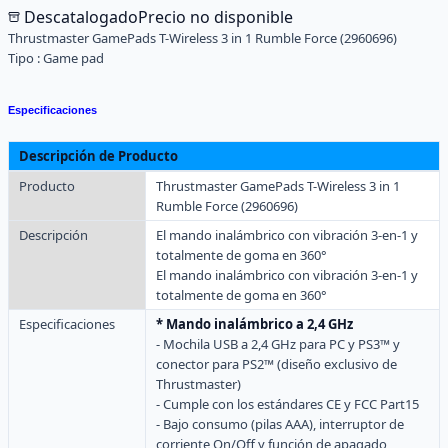
Descatalogado
Precio no disponible
Thrustmaster GamePads T-Wireless 3 in 1 Rumble Force (2960696)
Tipo :
Game pad
Especificaciones
Descripción de Producto
Producto
Thrustmaster GamePads T-Wireless 3 in 1
Rumble Force (2960696)
Descripción
El mando inalámbrico con vibración 3-en-1 y
totalmente de goma en 360°
El mando inalámbrico con vibración 3-en-1 y
totalmente de goma en 360°
Especificaciones
* Mando inalámbrico a 2,4 GHz
- Mochila USB a 2,4 GHz para PC y PS3™ y
conector para PS2™ (diseño exclusivo de
Thrustmaster)
- Cumple con los estándares CE y FCC Part15
- Bajo consumo (pilas AAA), interruptor de
corriente On/Off y función de apagado