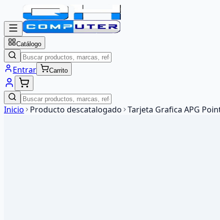
Catálogo
Entrar
Carrito
Inicio
Producto descatalogado
Tarjeta Grafica APG Poi