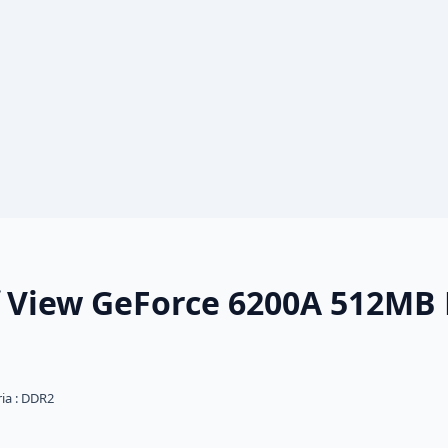
of View GeForce 6200A 512MB
ia :
DDR2