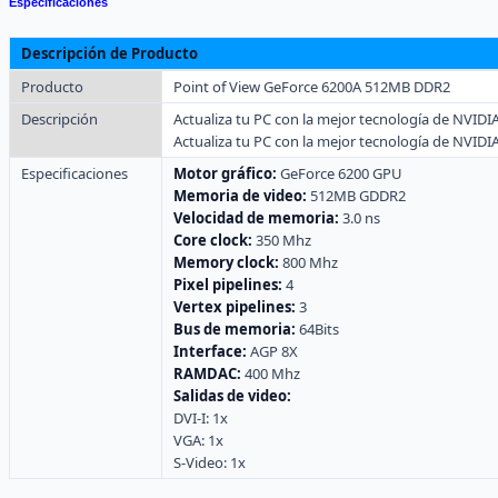
Especificaciones
Descripción de Producto
Producto
Point of View GeForce 6200A 512MB DDR2
Descripción
Actualiza tu PC con la mejor tecnología de NVIDI
Actualiza tu PC con la mejor tecnología de NVIDI
Especificaciones
Motor gráfico:
GeForce 6200 GPU
Memoria de video:
512MB GDDR2
Velocidad de memoria:
3.0 ns
Core clock:
350 Mhz
Memory clock:
800 Mhz
Pixel pipelines:
4
Vertex pipelines:
3
Bus de memoria:
64Bits
Interface:
AGP 8X
RAMDAC:
400 Mhz
Salidas de video:
DVI-I: 1x
VGA: 1x
S-Video: 1x