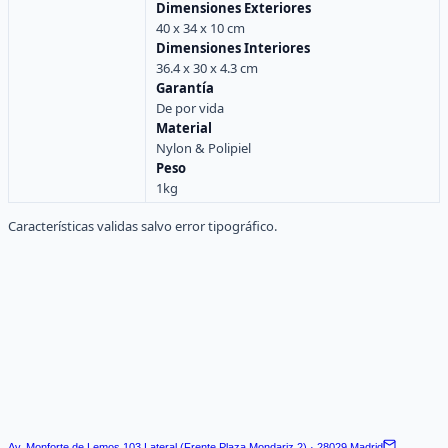
Dimensiones Exteriores
40 x 34 x 10 cm
Dimensiones Interiores
36.4 x 30 x 4.3 cm
Garantía
De por vida
Material
Nylon & Polipiel
Peso
1kg
Características validas salvo error tipográfico.
Av. Monforte de Lemos 103 Lateral (Frente Plaza Mondariz 2) · 28029 Madrid