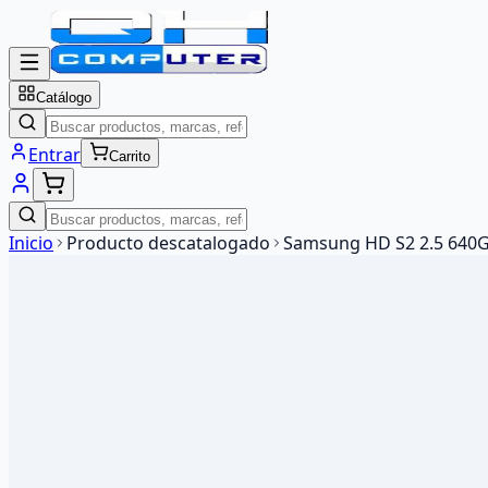
Catálogo
Entrar
Carrito
Inicio
Producto descatalogado
Samsung HD S2 2.5 640