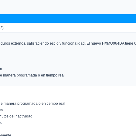
2)
ros externos, satisfaciendo estilo y funcionalidad. El nuevo HXMU064DA tiene 64
do
: de manera programada o en tiempo real
d: de manera programada o en tiempo real
os
nutos de inactividad
do
camente