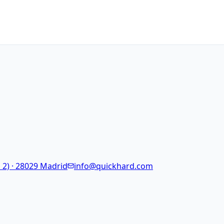
 2) · 28029 Madrid
info@quickhard.com