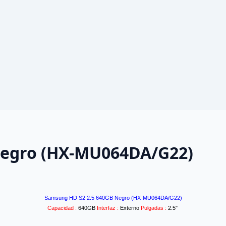
Negro (HX-MU064DA/G22)
Samsung HD S2 2.5 640GB Negro (HX-MU064DA/G22)
Capacidad :
640GB
Interfaz :
Externo
Pulgadas :
2.5"