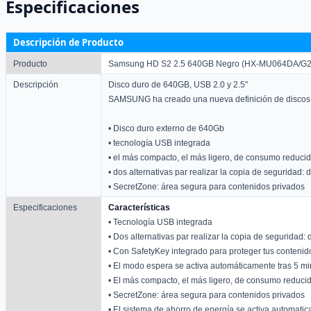
Especificaciones
Descripción de Producto
Producto
Samsung HD S2 2.5 640GB Negro (HX-MU064DA/G2
Descripción
Disco duro de 640GB, USB 2.0 y 2.5"
SAMSUNG ha creado una nueva definición de discos du
• Disco duro externo de 640Gb
• tecnología USB integrada
• el más compacto, el más ligero, de consumo reduci
• dos alternativas par realizar la copia de seguridad
• SecretZone: área segura para contenidos privados
Especificaciones
Características
• Tecnología USB integrada
• Dos alternativas par realizar la copia de segurida
• Con SafetyKey integrado para proteger tus contenid
• El modo espera se activa automáticamente tras 5 mi
• El más compacto, el más ligero, de consumo reduci
• SecretZone: área segura para contenidos privados
• El sistema de ahorro de energía se activa automati