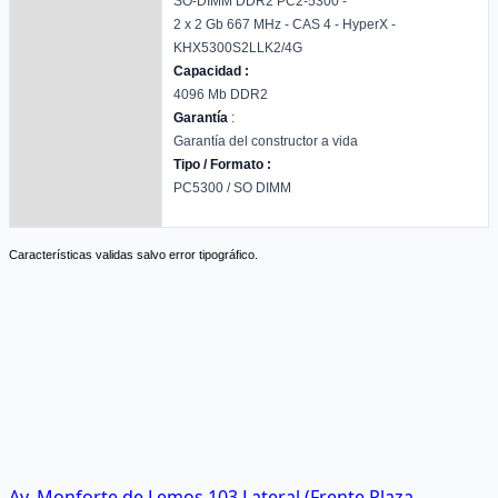
SO-DIMM DDR2 PC2-5300 -
2 x 2 Gb 667 MHz - CAS 4 - HyperX -
KHX5300S2LLK2/4G
Capacidad :
4096 Mb DDR2
Garantía
:
Garantía del constructor a vida
Tipo / Formato :
PC5300 / SO DIMM
Características validas salvo error tipográfico.
Av. Monforte de Lemos 103 Lateral (Frente Plaza