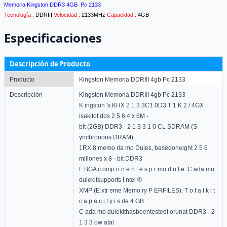
Memoria Kingston DDR3 4GB Pc 2133
Tecnología :
DDRIII
Velocidad :
2133MHz
Capacidad :
4GB
Especificaciones
Descripción de Producto
Producto
Kingston Memoria DDRIII 4gb Pc 2133
Descripción
Kingston Memoria DDRIII 4gb Pc 2133
K ingston 's KHX 2 1 3 3C1 0D3 T 1 K 2 / 4GX
isakitof dos 2 5 6 4 x 6M -
bit (2GB) DDR3 - 2 1 3 3 1 0 CL SDRAM (S
ynchronous DRAM)
1RX 8 memo ria mo Dules, basedoneight 2 5 6
millones x 8 - bit DDR3
F BGA c omp o n e n t e s p r mo d u l e. C ada mo
dulekitsupports I ntel ®
XMP (E xtr eme Memo ry P ERFILES). T o t a l k i t
c a p a c i t y i s de 4 GB.
C ada mo dulekithasbeentestedt orunat DDR3 - 2
1 3 3 ow atal