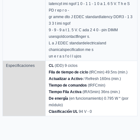
latencyt imi ngof 1 0 - 1 1 - 1 0 a 1. 6 5 V. T h e S
PD r ep r o -
gr amme dto J EDEC standardlatency DDR3 - 1 3
3 3 t imi ngof
9 - 9 - 9 a t 1. 5 V. C ada 2 4 0 - pin DIMM
usesgoldcontactfinger s.
L a J EDEC standardelectricaland
chanicalspecification me s
un e r a s f o l l ujos
Especificaciones
CL
(IDD) 9 ciclos
Fila de tiempo de ciclo
(tRCmin) 49.5ns (min.)
Actualizar a Activo
/ Refresh 160ns (min.)
Tiempo de comandos
(tRFCmin)
Tiempo Fila Activa
(tRASmin) 36ns (min.)
De energía
(en funcionamiento) 0.795 W * (por
módulo)
Clasificación UL
94 V - 0