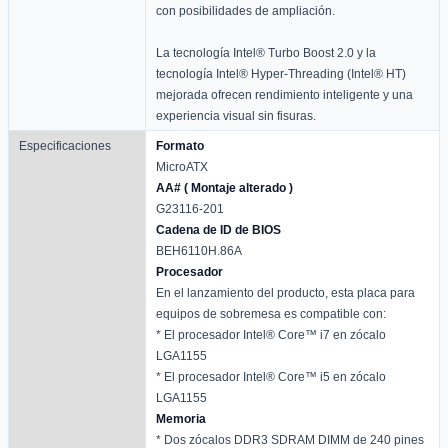
con posibilidades de ampliación.
La tecnología Intel® Turbo Boost 2.0 y la
tecnología Intel® Hyper-Threading (Intel® HT)
mejorada ofrecen rendimiento inteligente y una
experiencia visual sin fisuras.
Especificaciones
Formato
MicroATX
AA# ( Montaje alterado )
G23116-201
Cadena de ID de BIOS
BEH6110H.86A
Procesador
En el lanzamiento del producto, esta placa para
equipos de sobremesa es compatible con:
* El procesador Intel® Core™ i7 en zócalo
LGA1155
* El procesador Intel® Core™ i5 en zócalo
LGA1155
Memoria
* Dos zócalos DDR3 SDRAM DIMM de 240 pines