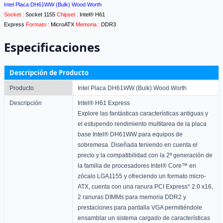
Intel Placa DH61WW (Bulk) Wood Worth
Socket :
Socket 1155
Chipset :
Intel® H61
Express
Formato :
MicroATX
Memoria :
DDR3
Especificaciones
Descripción de Producto
Producto
Intel Placa DH61WW (Bulk) Wood Worth
Descripción
Intel® H61 Express
Explore las fantásticas características antiguas y
el estupendo rendimiento multitarea de la placa
base Intel® DH61WW para equipos de
sobremesa. Diseñada teniendo en cuenta el
precio y la compatibilidad con la 2ª generación de
la familia de procesadores Intel® Core™ en
zócalo LGA1155 y ofreciendo un formato micro-
ATX, cuenta con una ranura PCI Express* 2.0 x16,
2 ranuras DIMMs para memoria DDR2 y
prestaciones para pantalla VGA permitiéndole
ensamblar un sistema cargado de características