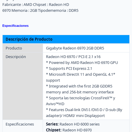
Fabricante :
AMD
Chipset :
Radeon HD
6970
Memoria :
2GB
Tipodememoria :
DDR5
Especificaciones
Descripción de Producto
Producto
Gigabyte Radeon 6970 2GB DDR5
Descripción
Radeon HD 6970 / PCI-E 2.1 x16
* Powered by AMD Radeon HD 6970 GPU
* Supports PCI Express 2.1
* Microsoft DirectX 11 and OpenGL 4.1*
support
* Integrated with the first 2GB GDDR5
memory and 256-bit memory interface
* Soporta las tecnologías CrossFireX™ y
Avivo™HD
* Features Dual-link DVI-I /DVI-D / D-sub (By
adapter)/ HDMI/ mini Displayport
Especificaciones
Series:
Radeon HD 6000 series
Chipset:
Radeon HD 6970