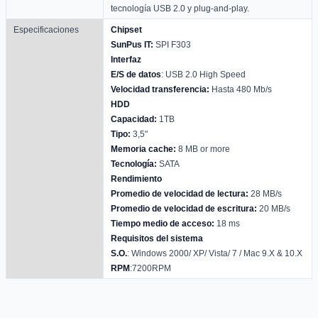
tecnología USB 2.0 y plug-and-play.
Especificaciones
Chipset
SunPus IT:
SPI F303
Interfaz
E/S de datos
: USB 2.0 High Speed
Velocidad transferencia:
Hasta 480 Mb/s
HDD
Capacidad:
1TB
Tipo:
3,5"
Memoria cache:
8 MB or more
Tecnología:
SATA
Rendimiento
Promedio de velocidad de lectura:
28 MB/s
Promedio de velocidad de escritura:
20 MB/s
Tiempo medio de acceso:
18 ms
Requisitos del sistema
S.O.
: Windows 2000/ XP/ Vista/ 7 / Mac 9.X & 10.X
RPM
:7200RPM