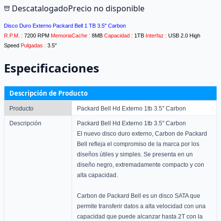
Descatalogado
Precio no disponible
Disco Duro Externo Packard Bell 1 TB 3.5" Carbon
R.P.M. :
7200 RPM
MemoriaCache :
8MB
Capacidad :
1TB
Interfaz :
USB 2.0 High
Speed
Pulgadas :
3.5''
Especificaciones
Descripción de Producto
Producto
Packard Bell Hd Externo 1tb 3.5" Carbon
Descripción
Packard Bell Hd Externo 1tb 3.5" Carbon
El nuevo disco duro externo, Carbon de Packard
Bell refleja el compromiso de la marca por los
diseños útiles y simples. Se presenta en un
diseño negro, extremadamente compacto y con
alta capacidad.
Carbon de Packard Bell es un disco SATA que
permite transferir datos a alta velocidad con una
capacidad que puede alcanzar hasta 2T con la