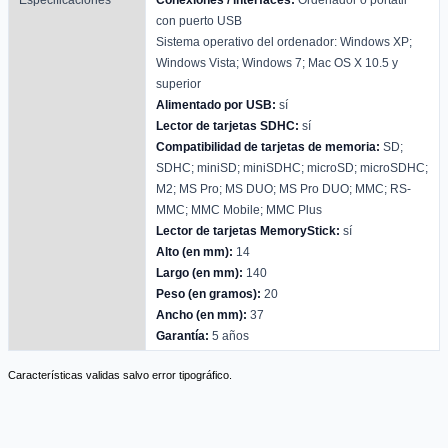
con puerto USB
Sistema operativo del ordenador: Windows XP;
Windows Vista; Windows 7; Mac OS X 10.5 y
superior
Alimentado por USB:
sí
Lector de tarjetas SDHC:
sí
Compatibilidad de tarjetas de memoria:
SD;
SDHC; miniSD; miniSDHC; microSD; microSDHC;
M2; MS Pro; MS DUO; MS Pro DUO; MMC; RS-
MMC; MMC Mobile; MMC Plus
Lector de tarjetas MemoryStick:
sí
Alto (en mm):
14
Largo (en mm):
140
Peso (en gramos):
20
Ancho (en mm):
37
Garantía:
5 años
Características validas salvo error tipográfico.