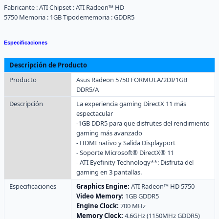
Fabricante :
ATI
Chipset :
ATI Radeon™ HD
5750
Memoria :
1GB
Tipodememoria :
GDDR5
Especificaciones
Descripción de Producto
Producto
Asus Radeon 5750 FORMULA/2DI/1GB
DDR5/A
Descripción
La experiencia gaming DirectX 11 más
espectacular
-1GB DDR5 para que disfrutes del rendimiento
gaming más avanzado
- HDMI nativo y Salida Displayport
- Soporte Microsoft® DirectX® 11
- ATI Eyefinity Technology**: Disfruta del
gaming en 3 pantallas.
Especificaciones
Graphics Engine:
ATI Radeon™ HD 5750
Video Memory:
1GB GDDR5
Engine Clock:
700 MHz
Memory Clock:
4.6GHz (1150MHz GDDR5)