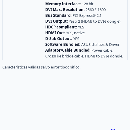
Memory Interface:
128 bit
DVI Max. Resolution:
2560 * 1600
Bus Standard:
PCI Express® 2.1
DVI Output:
Yes x 2 (HDMI to DVI-I dongle)
HDCP compliant:
YES
HDMI Out:
YES, native
D-Sub Output:
YES
Software Bundled:
ASUS Utilities & Driver
Adaptor/Cable Bundled:
Power cable,
CrossFire bridge cable, HDMI to DVI-I dongle.
Características validas salvo error tipográfico.