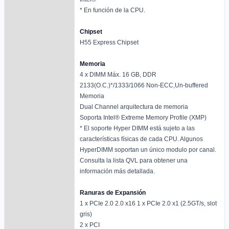
* En función de la CPU.
Chipset
H55 Express Chipset
Memoria
4 x DIMM Máx. 16 GB, DDR
2133(O.C.)*/1333/1066 Non-ECC,Un-buffered
Memoria
Dual Channel arquitectura de memoria
Soporta Intel® Extreme Memory Profile (XMP)
* El soporte Hyper DIMM está sujeto a las
características físicas de cada CPU. Algunos
HyperDIMM soportan un único modulo por canal.
Consulta la lista QVL para obtener una
información más detallada.
Ranuras de Expansión
1 x PCIe 2.0 2.0 x16 1 x PCIe 2.0 x1 (2.5GT/s, slot
gris)
2 x PCI