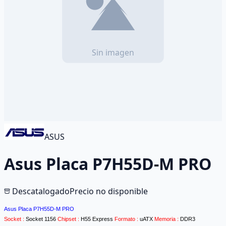
ASUS
Asus Placa P7H55D-M PRO
Descatalogado
Precio no disponible
Asus Placa P7H55D-M PRO
Socket :
Socket 1156
Chipset :
H55 Express
Formato :
uATX
Memoria :
DDR3