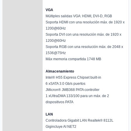
VGA
Múltiples salidas VGA: HDMI, DVI-D, RGB
Soporta HDMI con una resolución máx. de 1920 x
1200@60Hz
Soporta DVI con una resolución máx. de 1920 x
1200@60Hz
Soporta RGB con una resolución máx. de 2048 x
1536@75Hz
Máx memoria compartida 1748 MB
Almacenamiento
Intel® H55 Express Chipset built-in
6 xSATA 3.0 Gb/s puertos
JMicron® JMB368 PATA controller
1 xUltraDMA 133/100 para un máx. de 2
dispositivos PATA
LAN
Controladora Gigabit LAN Realtek® 8112L
Gigincluye AI NET2