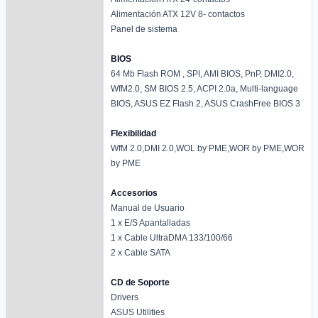
Alimentación ATX 12V 8- contactos
Panel de sistema
BIOS
64 Mb Flash ROM , SPI, AMI BIOS, PnP, DMI2.0,
WfM2.0, SM BIOS 2.5, ACPI 2.0a, Multi-language
BIOS, ASUS EZ Flash 2, ASUS CrashFree BIOS 3
Flexibilidad
WfM 2.0,DMI 2.0,WOL by PME,WOR by PME,WOR
by PME
Accesorios
Manual de Usuario
1 x E/S Apantalladas
1 x Cable UltraDMA 133/100/66
2 x Cable SATA
CD de Soporte
Drivers
ASUS Utilities