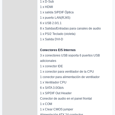
1 x D-Sub
1 x HDMI
1 x salida S/PDIF Óptica
1 x puerto LAN(RJ45)
6 x USB 2.0/1.1
8 x Salidas/Entradas para canales de audio
1 x PS/2 Teclado (violeta)
1 x Salida DVI-D
Conectores E/S Internos
3 x conectores USB soporta 6 puertos USB
adicionales
1 x conector IDE
1 x conector para ventilador de la CPU
1 conector para alimentación de ventilador
1 x Ventilador CPU
6 x SATA 3.0Gb/s
1 x S/PDIF Out Header
Conector de audio en el panel frontal
1 x COM
1 x Clear CMOS jumper
Alimentación ATX 24-contactos