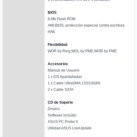
BIOS
8 Mb Flash ROM
AMI BIOS, protección especial contra escritura
H/W,
Flexibilidad
WOR by Ring,WOL by PME,WOR by PME
Accesorios
Manual de Usuario
1 x E/S Apantalladas
1 x Cable UltraDMA 133/100/66
2 x Cable SATA
CD de Soporte
Drivers
Software incluído
ASUS PC Probe II
Utilidad ASUS LiveUpdate