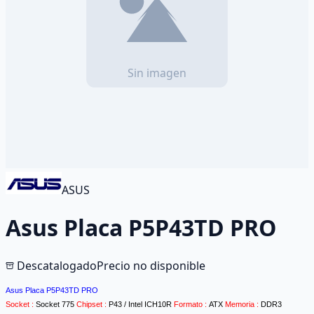
ASUS
Asus Placa P5P43TD PRO
Descatalogado
Precio no disponible
Asus Placa P5P43TD PRO
Socket :
Socket 775
Chipset :
P43 / Intel ICH10R
Formato :
ATX
Memoria :
DDR3