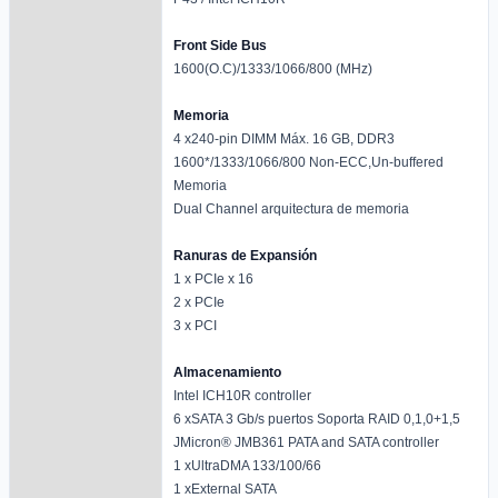
Front Side Bus
1600(O.C)/1333/1066/800 (MHz)
Memoria
4 x240-pin DIMM Máx. 16 GB, DDR3
1600*/1333/1066/800 Non-ECC,Un-buffered
Memoria
Dual Channel arquitectura de memoria
Ranuras de Expansión
1 x PCIe x 16
2 x PCIe
3 x PCI
Almacenamiento
Intel ICH10R controller
6 xSATA 3 Gb/s puertos Soporta RAID 0,1,0+1,5
JMicron® JMB361 PATA and SATA controller
1 xUltraDMA 133/100/66
1 xExternal SATA