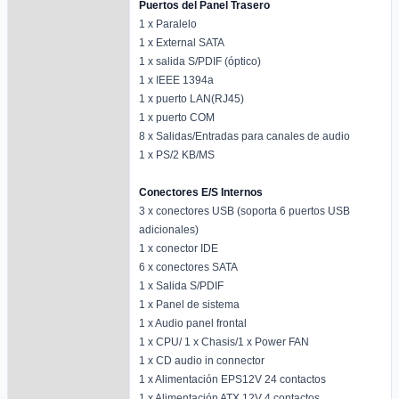
Puertos del Panel Trasero
1 x Paralelo
1 x External SATA
1 x salida S/PDIF (óptico)
1 x IEEE 1394a
1 x puerto LAN(RJ45)
1 x puerto COM
8 x Salidas/Entradas para canales de audio
1 x PS/2 KB/MS
Conectores E/S Internos
3 x conectores USB (soporta 6 puertos USB
adicionales)
1 x conector IDE
6 x conectores SATA
1 x Salida S/PDIF
1 x Panel de sistema
1 x Audio panel frontal
1 x CPU/ 1 x Chasis/1 x Power FAN
1 x CD audio in connector
1 x Alimentación EPS12V 24 contactos
1 x Alimentación ATX 12V 4 contactos