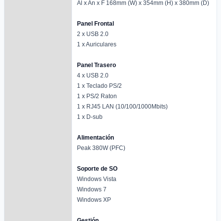
Al x An x F 168mm (W) x 354mm (H) x 380mm (D)
Panel Frontal
2 x USB 2.0
1 x Auriculares
Panel Trasero
4 x USB 2.0
1 x Teclado PS/2
1 x PS/2 Raton
1 x RJ45 LAN (10/100/1000Mbits)
1 x D-sub
Alimentación
Peak 380W (PFC)
Soporte de SO
Windows Vista
Windows 7
Windows XP
Gestión