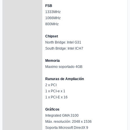
FSB
1333MHz
1066MHz
800MHz
Chipset
North Bridge: Intel G31
South Bridge: Intel ICH7
Memoria
Maximo soportado 4GB
Ranuras de Ampliación
2 x PCI
1 x PCI-e x 1
1 x PCI-E x 16
Gráficos
Integrated GMA 3100
Máx. resolución: 2048 x 1536
Soporta Microsoft DirectX 9