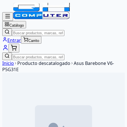
Catálogo
Entrar
Carrito
Inicio
Producto descatalogado
Asus Barebone V6-
P5G31E