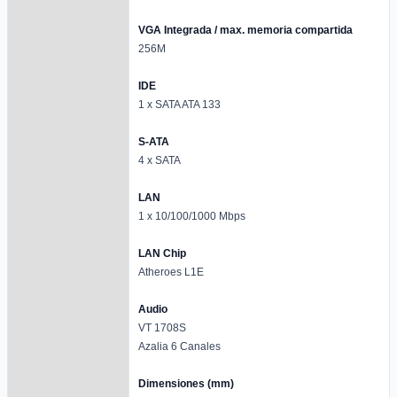
VGA Integrada / max. memoria compartida
256M
IDE
1 x SATA ATA 133
S-ATA
4 x SATA
LAN
1 x 10/100/1000 Mbps
LAN Chip
Atheroes L1E
Audio
VT 1708S
Azalia 6 Canales
Dimensiones (mm)