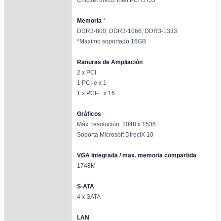
Memoria
*
DDR3-800; DDR3-1066; DDR3-1333
*Maximo soportado 16GB
Ranuras de Ampliación
2 x PCI
1 PCI-e x 1
1 x PCI-E x 16
Gráficos
Máx. resolución: 2048 x 1536
Soporta Microsoft DirectX 10
VGA Integrada / max. memoria compartida
1748M
S-ATA
4 x SATA
LAN