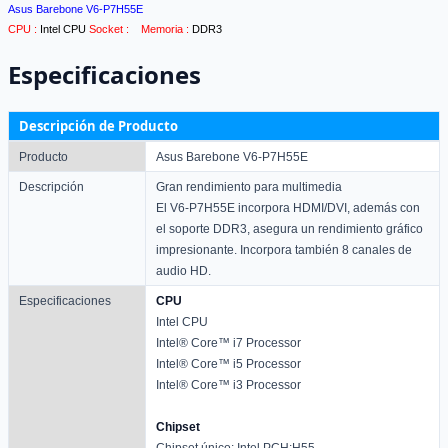
Asus Barebone V6-P7H55E
CPU :
Intel CPU
Socket :
Memoria :
DDR3
Especificaciones
Descripción de Producto
Producto
Asus Barebone V6-P7H55E
Descripción
Gran rendimiento para multimedia
El V6-P7H55E incorpora HDMI/DVI, además con
el soporte DDR3, asegura un rendimiento gráfico
impresionante. Incorpora también 8 canales de
audio HD.
Especificaciones
CPU
Intel CPU
Intel® Core™ i7 Processor
Intel® Core™ i5 Processor
Intel® Core™ i3 Processor
Chipset
Chipset único: Intel PCH:H55