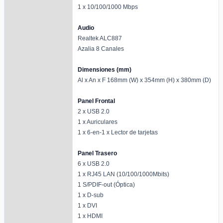
1 x 10/100/1000 Mbps
Audio
Realtek ALC887
Azalia 8 Canales
Dimensiones (mm)
Al x An x F 168mm (W) x 354mm (H) x 380mm (D)
Panel Frontal
2 x USB 2.0
1 x Auriculares
1 x 6-en-1 x Lector de tarjetas
Panel Trasero
6 x USB 2.0
1 x RJ45 LAN (10/100/1000Mbits)
1 S/PDIF-out (Óptica)
1 x D-sub
1 x DVI
1 x HDMI