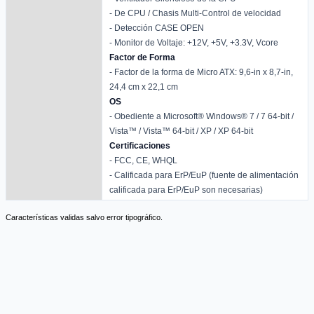
- De CPU / Chasis Multi-Control de velocidad
- Detección CASE OPEN
- Monitor de Voltaje: +12V, +5V, +3.3V, Vcore
Factor de Forma
- Factor de la forma de Micro ATX: 9,6-in x 8,7-in,
24,4 cm x 22,1 cm
OS
- Obediente a Microsoft® Windows® 7 / 7 64-bit /
Vista™ / Vista™ 64-bit / XP / XP 64-bit
Certificaciones
- FCC, CE, WHQL
- Calificada para ErP/EuP (fuente de alimentación
calificada para ErP/EuP son necesarias)
Características validas salvo error tipográfico.