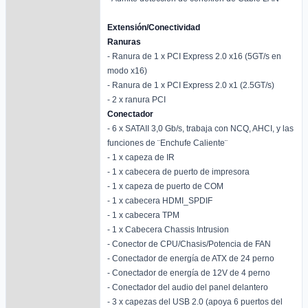
Extensión/Conectividad
Ranuras
- Ranura de 1 x PCI Express 2.0 x16 (5GT/s en
modo x16)
- Ranura de 1 x PCI Express 2.0 x1 (2.5GT/s)
- 2 x ranura PCI
Conectador
- 6 x SATAII 3,0 Gb/s, trabaja con NCQ, AHCI, y las
funciones de ¨Enchufe Caliente¨
- 1 x capeza de IR
- 1 x cabecera de puerto de impresora
- 1 x capeza de puerto de COM
- 1 x cabecera HDMI_SPDIF
- 1 x cabecera TPM
- 1 x Cabecera Chassis Intrusion
- Conector de CPU/Chasis/Potencia de FAN
- Conectador de energía de ATX de 24 perno
- Conectador de energía de 12V de 4 perno
- Conectador del audio del panel delantero
- 3 x capezas del USB 2.0 (apoya 6 puertos del