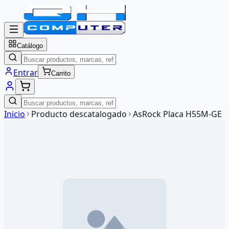
Catálogo
Entrar
Carrito
Inicio
Producto descatalogado
AsRock Placa H55M-GE