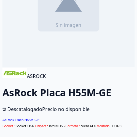
ASROCK
AsRock Placa H55M-GE
Descatalogado
Precio no disponible
AsRock Placa H55M-GE
Socket :
Socket 1156
Chipset :
Intel® H55
Formato :
Micro ATX
Memoria :
DDR3