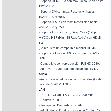
- Soporta HDMI 1.3a con max. Resolución hasta
1920x1200
- Soporta DVI con max. Resolución hasta
1920x1200 @ 60Hz
- Soporta D-Sub con max. Resolución hasta
2048x1536 @ 75Hz
- Soporta Auto Lip Sync, Deep Color (12bpc),
xvYCC y HBR (High Bit Rate Audio) con HDMI
1.3a
(Se requiere un compatible monitor HDMI)
- Soporta la función HDCP con puertos DVI y
HDMI
- Compatible con reproducción Full HD 1080p
Azul-rayo (BD)/aparato de lectura de HD-DVD
Audio
- Audio de alta definición de 5.1 canales (Códec
de audio VIA® VT1705)
LAN
- PCIE x 1 Gigabit LAN 10/100/1000 Mb/s
- Realtek RTL8111E
- Trabaja con Despertar-En-LAN
- Admite detección de conexión de Cable LAN