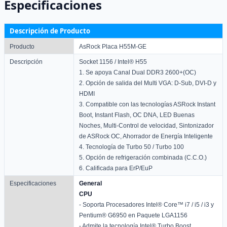
Especificaciones
Descripción de Producto
Producto
AsRock Placa H55M-GE
Descripción
Socket 1156 / Intel® H55
1. Se apoya Canal Dual DDR3 2600+(OC)
2. Opción de salida del Multi VGA: D-Sub, DVI-D y
HDMI
3. Compatible con las tecnologías ASRock Instant
Boot, Instant Flash, OC DNA, LED Buenas
Noches, Multi-Control de velocidad, Sintonizador
de ASRock OC, Ahorrador de Energía Inteligente
4. Tecnología de Turbo 50 / Turbo 100
5. Opción de refrigeración combinada (C.C.O.)
6. Calificada para ErP/EuP
Especificaciones
General
CPU
- Soporta Procesadores Intel® Core™ i7 / i5 / i3 y
Pentium® G6950 en Paquete LGA1156
- Admite la tecnología Intel® Turbo Boost