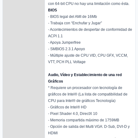
con 64-bit CPU no hay una limitación como ésta.
BIOS
- BIOS legal del AMI de 16Mb
- Trabaja con “Enchufar y Jugar”
- Acontecimientos de despertar de conformidad de
ACPI 1.1
- Apoya Jumperfree
- SMBIOS 2.3.1 Apoyo
- Múltiple ajuste de CPU VID, CPU GFX, VCCM,
VTT, PCH PLL Voltage
Audio, Vídeo y Establecimiento de una red
Gráficos
* Requiere un procesador con tecnología de
gráficos de Intel® (La lista de compatibilidad de
CPU para Intel® de gráficos Tecnología)
- Gráficos de Intel® HD
- Pixel Shader 4.0, DirectX 10
- Memoria compartida máximo de 1759MB
- Opción de salida del Multi VGA: D-Sub, DVI-D y
HDMI