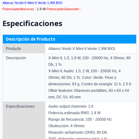
Altavoz Nvsbl X-Mini-II Verde 1.9W BXS
PotenciadeAltavoces :
1.9 W
PotenciadeSubwoofer :
Especificaciones
Descripción de Producto
Producto
Altavoz Nvsbl X-Mini-II Verde 1.9W BXS
Descripción
X-Mini II, 1.0, 1.9 W, 100 - 20000 Hz, 4 Ohmio, 80
Db, 1 %
X-Mini II. Audio: 1.0, 2 W, 100 - 20000 Hz, 4
Ohmio, 80 Db, 1 %. Color: Verde. Peso y
dimensiones: 83 g. Contro de energía: 11 h, 2.5 h.
Other features: Altavoces portátiles, 60 x 60 x 44
mm, DC 5V, 40 mm
Especificaciones
Audio output channels: 1.0
Potencia estimada RMS: 1.9 W
Rango de frecuencia: 100 - 20000 Hz
Obstrucción: 4 Ohmio
Relación señal/ruido (SNR): 80 Db
THD, distorción armónica total: 1 %