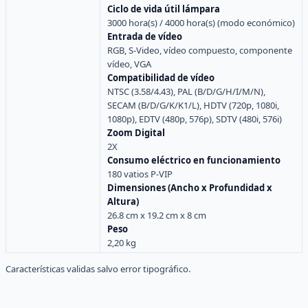
Ciclo de vida útil lámpara
3000 hora(s) / 4000 hora(s) (modo económico)
Entrada de vídeo
RGB, S-Video, vídeo compuesto, componente
vídeo, VGA
Compatibilidad de vídeo
NTSC (3.58/4.43), PAL (B/D/G/H/I/M/N),
SECAM (B/D/G/K/K1/L), HDTV (720p, 1080i,
1080p), EDTV (480p, 576p), SDTV (480i, 576i)
Zoom Digital
2X
Consumo eléctrico en funcionamiento
180 vatios P-VIP
Dimensiones (Ancho x Profundidad x
Altura)
26.8 cm x 19.2 cm x 8 cm
Peso
2,20 kg
Características validas salvo error tipográfico.