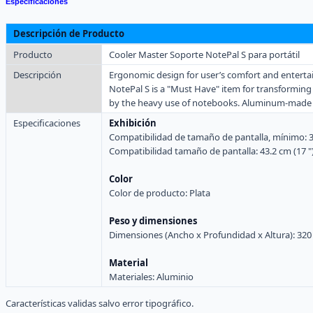
Especificaciones
Descripción de Producto
Producto
Cooler Master Soporte NotePal S para portátil
Descripción
Ergonomic design for user’s comfort and entert
NotePal S is a "Must Have" item for transforming
by the heavy use of notebooks. Aluminum-made feat
Especificaciones
Exhibición
Compatibilidad de tamaño de pantalla, mínimo: 30
Compatibilidad tamaño de pantalla: 43.2 cm (17 "
Color
Color de producto: Plata
Peso y dimensiones
Dimensiones (Ancho x Profundidad x Altura): 320
Material
Materiales: Aluminio
Características validas salvo error tipográfico.